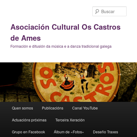
Ir
Ir
al
al
Busc
contenido
contenido
principal
secundario
Asociación Cultural Os Castros
de Ames
Formación e difusión da música e a danza tradicional galega
Menú
Quen somos
Publicacións
Canal YouTube
principal
Actuacións próximas
Terceira Xeración
Grupo en Facebook
Álbum de «Fotos»
Deseño Traxes