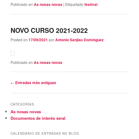
Publicado en
As nosas novas
|
Etiquetado
festival
NOVO CURSO 2021-2022
Posted on
17/09/2021
por
Antonio Sanjiao Domínguez
Publicado en
As nosas novas
Navegación
←
Entradas más antiguas
de
entradas
CATEGORÍAS
As nosas novas
Documentos de interés xeral
CALENDARIO DE ENTRADAS NO BLOG