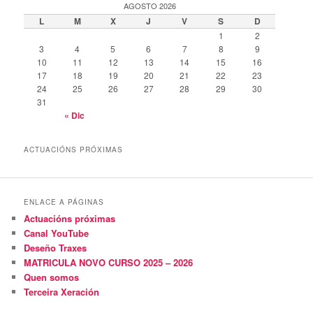
AGOSTO 2026
L
M
X
J
V
S
D
1
2
3
4
5
6
7
8
9
10
11
12
13
14
15
16
17
18
19
20
21
22
23
24
25
26
27
28
29
30
31
« Dic
ACTUACIÓNS PRÓXIMAS
ENLACE A PÁGINAS
Actuacións próximas
Canal YouTube
Deseño Traxes
MATRICULA NOVO CURSO 2025 – 2026
Quen somos
Terceira Xeración